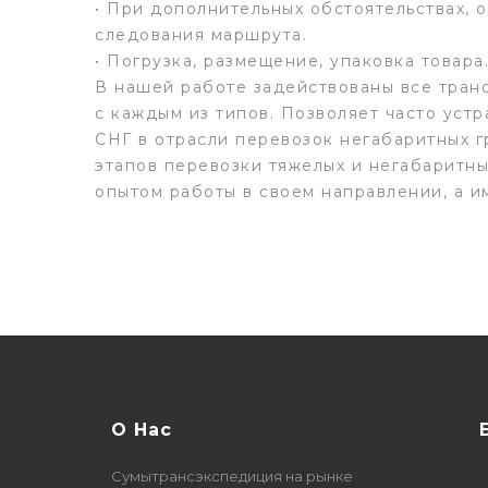
• При дополнительных обстоятельствах,
следования маршрута.
• Погрузка, размещение, упаковка товара
В нашей работе задействованы все транс
с каждым из типов. Позволяет часто уст
СНГ в отрасли перевозок негабаритных 
этапов перевозки тяжелых и негабаритн
опытом работы в своем направлении, а и
О Нас
Сумытрансэкспедиция на рынке