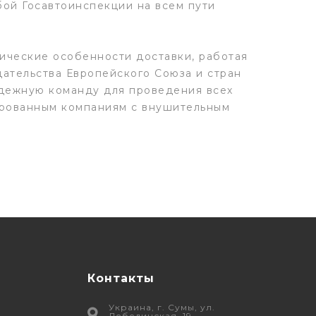
бой Госавтоинспекции на всем пути
фические особенности доставки, работая
дательства Европейского Союза и стран
адежную команду для проведения всех
ированным компаниям с внушительным
Контакты
Украина, г. Сумы, ул.
Лебединская, 19.