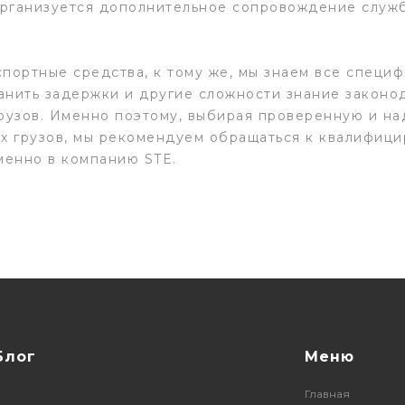
 организуется дополнительное сопровождение служ
.
портные средства, к тому же, мы знаем все специ
ранить задержки и другие сложности знание законо
грузов. Именно поэтому, выбирая проверенную и н
ых грузов, мы рекомендуем обращаться к квалифиц
менно в компанию STE.
Блог
Меню
Главная