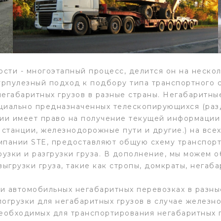
ти - многоэтапный процесс, делится он на нескол
урпулезный подход к подбору типа транспортного ср
егабаритных грузов в разные страны. Негабаритные
ециально предназначенных телескопирующихся (раз
ии имеет право на получение текущей информации 
 станции, железнодорожные пути и другие.) на всех
мпании STE, предоставляют общую схему транспорт
рузки и разгрузки груза. В дополнение, мы можем 
ыгрузки груза, такие как стропы, домкраты, негаб
и автомобильных негабаритных перевозках в разны
огрузки для негабаритных грузов в случае железн
еобходимых для транспортирования негабаритных г