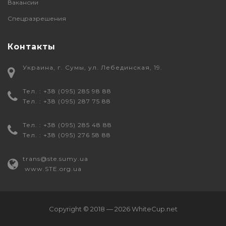
Вакансии
Спецразрешения
Контакты
Украина, г. Сумы, ул. Лебединская, 19.
Тел. : +38 (095) 285 98 88
Тел. : +38 (095) 287 75 88
Тел. : +38 (095) 285 48 88
Тел. : +38 (095) 276 58 88
trans@ste.sumy.ua
www.STE.org.ua
Copyright © 2018 — 2026
WhiteCup.net