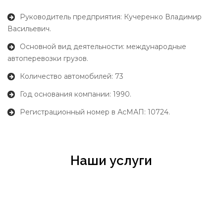
Руководитель предприятия: Кучеренко Владимир
Васильевич.
Основной вид деятельности: международные
автоперевозки грузов.
Количество автомобилей: 73
Год основания компании: 1990.
Регистрационный номер в АсМАП: 10724.
Наши услуги
Осуществляем перевозки крупногабаритных/
негабаритных грузов по территории Украины, странам
СНГ, а также Европе. Компания STE имеем большей опыт
и квалификацию в перевозке. Мы максимально быстро и