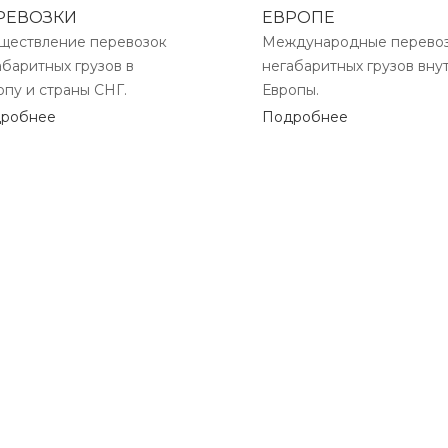
РЕВОЗКИ
ЕВРОПЕ
ществление перевозок
Международные перево
абаритных грузов в
негабаритных грузов вну
опу и страны СНГ.
Европы.
робнее
Подробнее