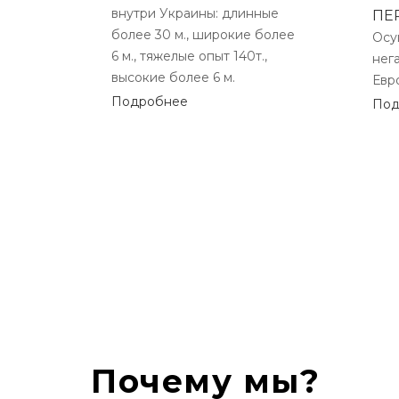
внутри Украины: длинные
ПЕ
более 30 м., широкие более
Осу
6 м., тяжелые опыт 140т.,
нег
высокие более 6 м.
Евр
Подробнее
Под
Почему мы?